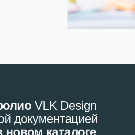
фолио
VLK Design
кой документацией
в новом каталоге