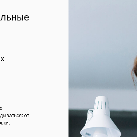
альные
ых
о
адываться: от
вки,