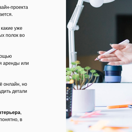
зайн-проекта
ается.
 какие уже
ых полок во
мощью
я аренды или
ё онлайн, но
удить детали
нтерьера
,
понятно, в