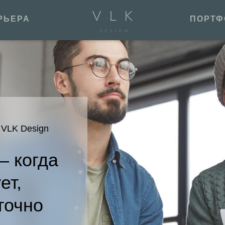
РЬЕРА
ПОРТФ
 VLK Design
 когда
ет,
точно