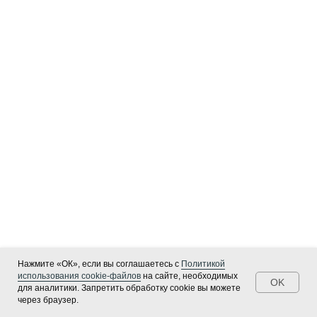
Дизайн-проект 80 м² в минимализме,
Нажмите «ОК», если вы соглашаетесь с
Политикой
Москва
использования cookie-файлов
на сайте, необходимых
OK
для аналитики. Запретить обработку cookie вы можете
Минималистичный интерьер для IT-пары с яркими
через браузер.
ЕСТЬ ВОПРОС?
ПОРТФОЛИО
акцентами. Объединили кухню-гостиную, продумали