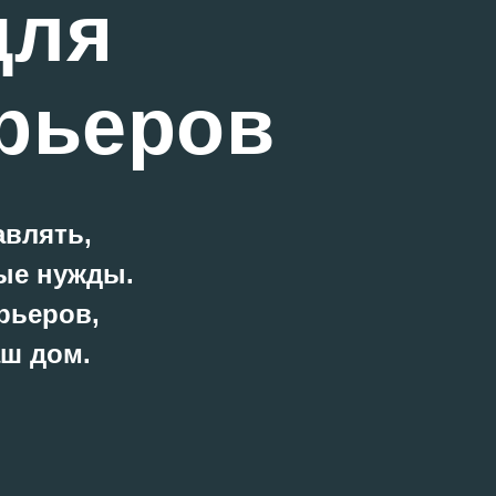
для
рьеров
авлять,
ые нужды.
рьеров,
аш дом.