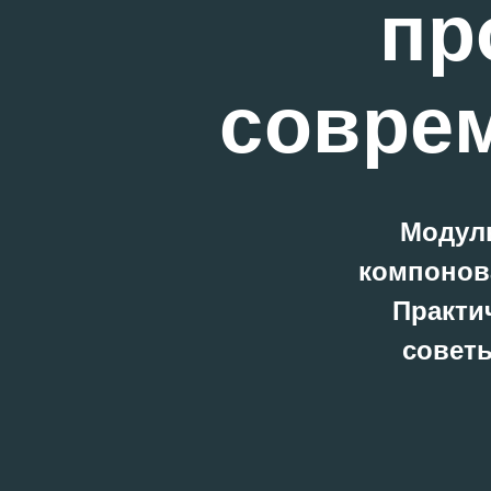
пр
совре
Модуль
компонов
Практи
советы