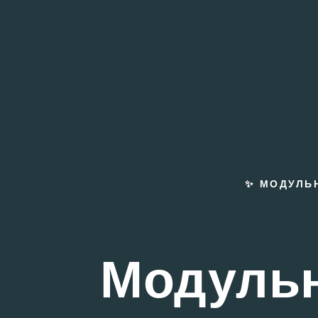
✨
МОДУЛЬН
Модульн