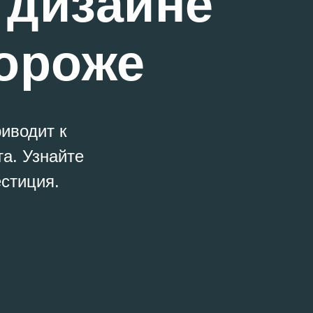
 дизайне
дороже
иводит к
а. Узнайте
стиция.